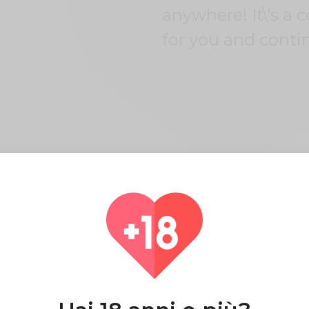
anywhere! It\'s a 
for you and conti