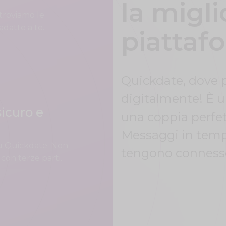
la migli
 troviamo le
adatte a te.
piattaf
Quickdate, dove 
digitalmente! È 
icuro e
una coppia perfett
Messaggi in tempo
su Quickdate. Non
tengono connesso
 con terze parti.