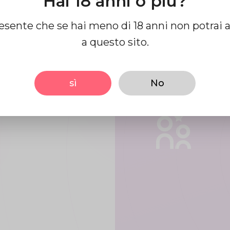
Hai 18 anni o più?
o
resente che se hai meno di 18 anni non potrai 
a questo sito.
ostra
sì
No