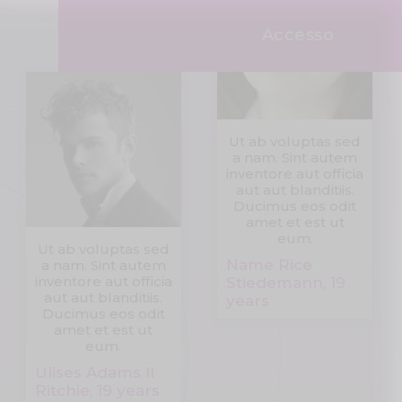
Accesso
Ut ab voluptas sed
a nam. Sint autem
inventore aut officia
aut aut blanditiis.
Ducimus eos odit
amet et est ut
eum.
Ut ab voluptas sed
Name Rice
a nam. Sint autem
inventore aut officia
Stiedemann, 19
aut aut blanditiis.
years
Ducimus eos odit
amet et est ut
eum.
Ulises Adams II
Ritchie, 19 years