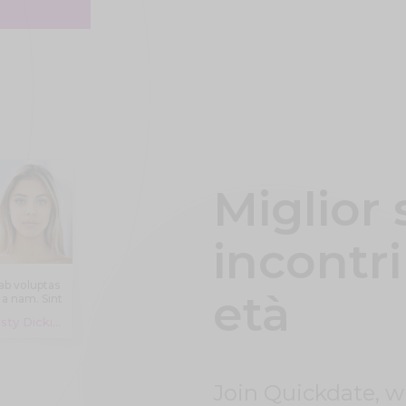
Miglior 
incontri
ab voluptas
età
 a nam. Sint
autem
Christy Dicki Kerluke, 19 years
ventore aut
icia aut aut
blanditiis.
cimus eos
it amet et
Join Quickdate, 
st ut eum.