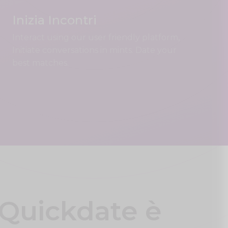
Inizia Incontri
Interact using our user friendly platform,
Initiate conversations in mints. Date your
best matches.
Quickdate è