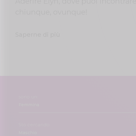
Aderire Elyn, dove puoi incontrar
chiunque, ovunque!
Saperne di più
sono un:
Sto cercando: