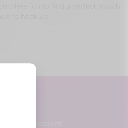
complete fun to find a perfect match
nue to hook up.
Crea un account