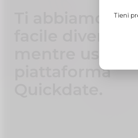
Ti abbiamo res
Tieni p
facile divertirti
mentre usi la n
piattaforma
Quickdate.