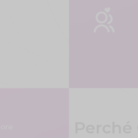
Perché 
iore