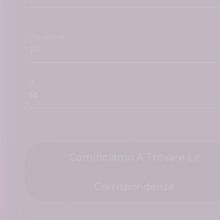
Tra secoli
e
Cominciamo A Trovare Le
Corrispondenze