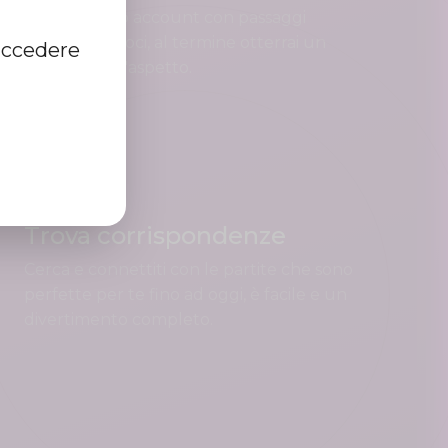
Registra il tuo account con passaggi
semplici e veloci, al termine otterrai un
accedere
profilo di bell'aspetto.
Trova corrispondenze
Cerca e connettiti con le partite che sono
perfette per te fino ad oggi, è facile e un
divertimento completo.