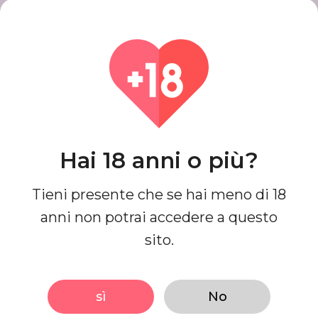
Crea un account
Registra il tuo account con passaggi
semplici e veloci, al termine otterrai
un profilo di bell'aspetto.
Hai 18 anni o più?
Trova corrispondenze
Tieni presente che se hai meno di 18
Cerca e connettiti con le partite che
anni non potrai accedere a questo
sono perfette per te fino ad oggi, è
sito.
facile e un divertimento completo.
sì
No
Inizia Incontri