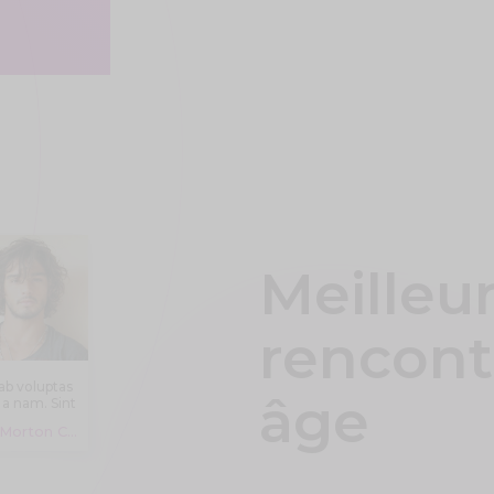
Meilleur
rencont
ab voluptas
âge
 a nam. Sint
autem
Dr. Morton Cormier Schaden, 19 years
ventore aut
icia aut aut
blanditiis.
cimus eos