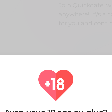
it amet et
Join Quickdate, 
st ut eum.
anywhere! It\'s a 
for you and conti