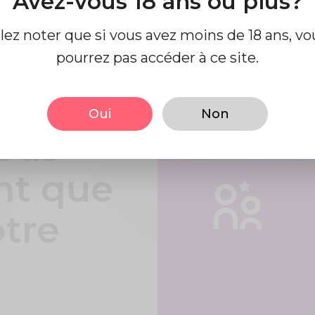
Avez-vous 18 ans ou plus?
llez noter que si vous avez moins de 18 ans, vo
t en
pourrez pas accéder à ce site.
facile
Oui
Non
ous
nt que
otre