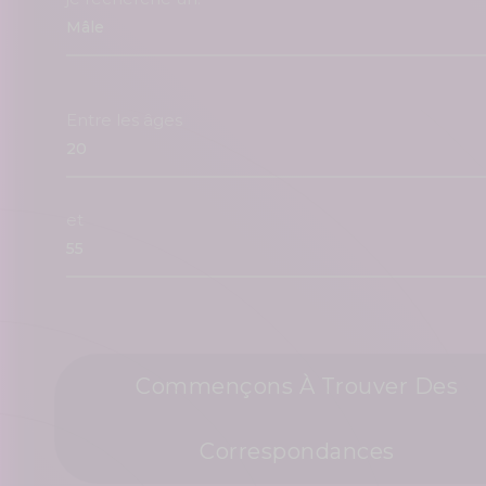
Entre les âges
et
Commençons À Trouver Des
Correspondances