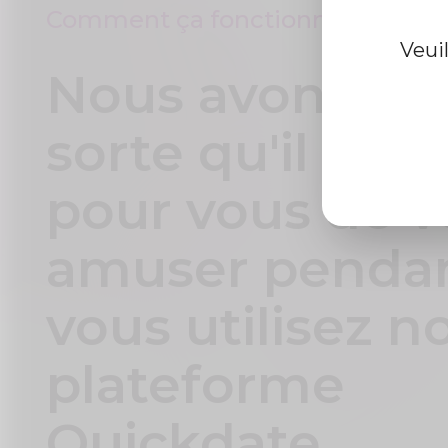
Comment ça fonctionne
Veui
Nous avons fai
sorte qu'il soit 
pour vous de v
amuser penda
vous utilisez n
plateforme
Quickdate.