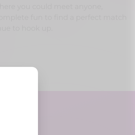
where you could meet anyone,
complete fun to find a perfect match
nue to hook up.