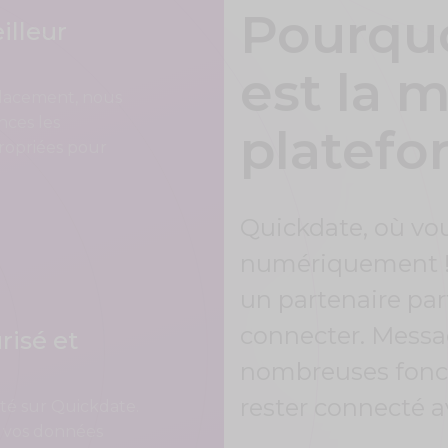
Pourqu
illeur
est la m
placement, nous
nces les
platefo
propriées pour
Quickdate, où vou
numériquement ! C
un partenaire par
connecter. Messag
risé et
nombreuses fonct
rester connecté a
té sur Quickdate.
 vos données