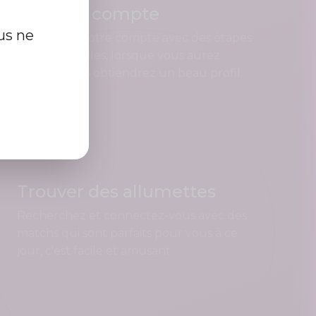
Créer un compte
us ne
Enregistrez votre compte avec des étapes
rapides et faciles, lorsque vous aurez
terminé, vous obtiendrez un beau profil.
Trouver des allumettes
Recherchez et connectez-vous avec des
matchs qui sont parfaits pour vous à ce
jour, c'est facile et amusant.