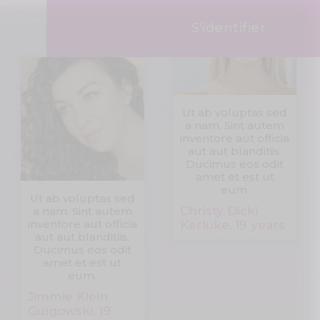
S'identifier
Ut ab voluptas sed
a nam. Sint autem
inventore aut officia
aut aut blanditiis.
Ducimus eos odit
amet et est ut
eum.
Ut ab voluptas sed
Christy Dicki
a nam. Sint autem
inventore aut officia
Kerluke, 19 years
aut aut blanditiis.
Ducimus eos odit
amet et est ut
eum.
Jimmie Klein
Gulgowski, 19