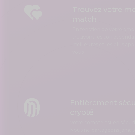
Trouvez votre me
match
En fonction de votre em
trouvons les corresponda
meilleures et les plus ap
vous.
Entièrement sécu
crypté
Votre compte est en sécuri
Nous ne partageons jamais