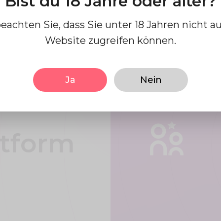
Bist du 18 Jahre oder älter?
Ihnen
beachten Sie, dass Sie unter 18 Jahren nicht au
Website zugreifen können.
, Spaß
rend
Ja
Nein
ttform