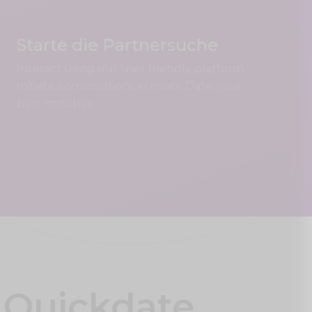
Starte die Partnersuche
Interact using our user friendly platform,
Initiate conversations in mints. Date your
best matches.
Quickdate