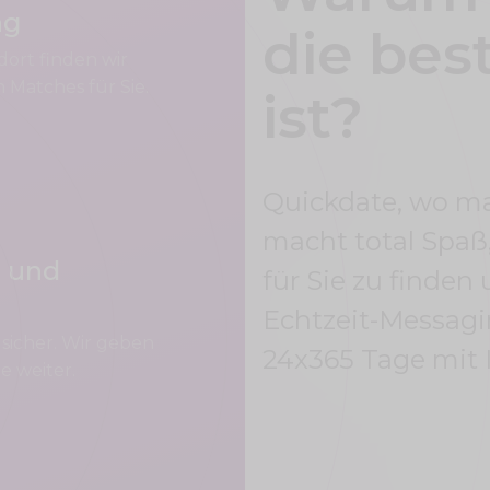
ng
die bes
dort finden wir
 Matches für Sie.
ist?
Quickdate, wo man
macht total Spaß
r und
für Sie zu finden
Echtzeit-Messagin
 sicher. Wir geben
24x365 Tage mit I
e weiter.