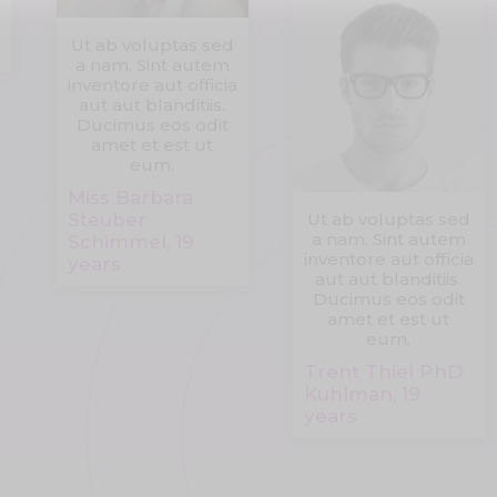
Ut ab voluptas sed
a nam. Sint autem
inventore aut officia
aut aut blanditiis.
Ducimus eos odit
amet et est ut
eum.
Miss Barbara
Steuber
Ut ab voluptas sed
a nam. Sint autem
Schimmel, 19
inventore aut officia
years
aut aut blanditiis.
Ducimus eos odit
amet et est ut
eum.
Trent Thiel PhD
Kuhlman, 19
years