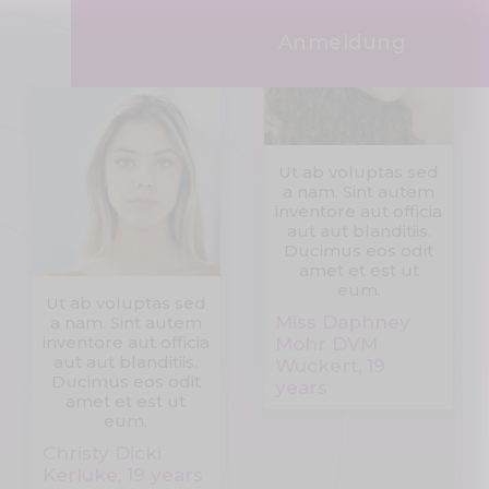
Anmeldung
Ut ab voluptas sed
a nam. Sint autem
inventore aut officia
aut aut blanditiis.
Ducimus eos odit
amet et est ut
eum.
Ut ab voluptas sed
Miss Daphney
a nam. Sint autem
inventore aut officia
Mohr DVM
aut aut blanditiis.
Wuckert, 19
Ducimus eos odit
years
amet et est ut
eum.
Christy Dicki
Kerluke, 19 years