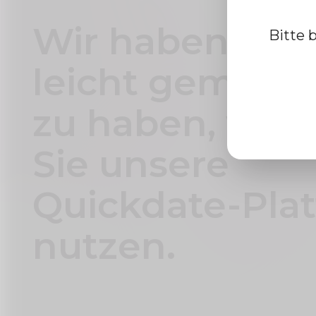
Wir haben es 
Bitte 
leicht gemacht
zu haben, wäh
Sie unsere
Quickdate-Pla
nutzen.