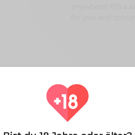
anywhere! It\'s a 
for you and conti