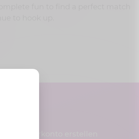
complete fun to find a perfect match
nue to hook up.
Benutzerkonto erstellen