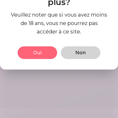
plus?
Recherchez et connectez-vous avec
des matchs qui sont parfaits pour
Veuillez noter que si vous avez moins
vous à ce jour, c'est facile et
amusant.
de 18 ans, vous ne pourrez pas
accéder à ce site.
Commencer à sortir
ensemble
Oui
Non
Interact using our user friendly
platform, Initiate conversations in
mints. Date your best matches.