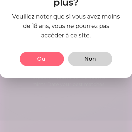
plus?
Recherchez et connectez-vous avec
des matchs qui sont parfaits pour
Veuillez noter que si vous avez moins
vous à ce jour, c'est facile et
amusant.
de 18 ans, vous ne pourrez pas
accéder à ce site.
Commencer à sortir
ensemble
Oui
Non
Interact using our user friendly
platform, Initiate conversations in
mints. Date your best matches.