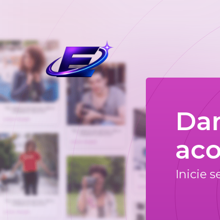
Da
aco
Inicie 