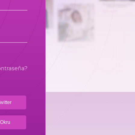
contraseña?
witter
 Okru