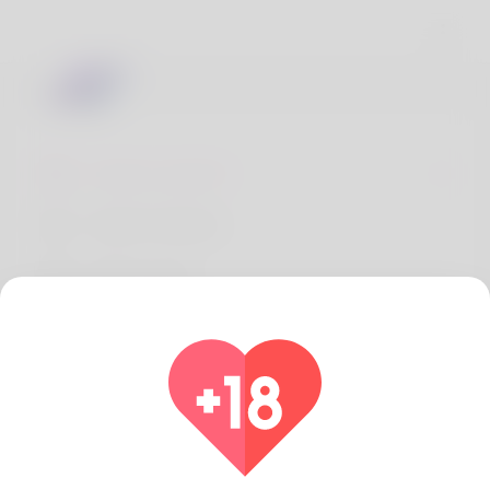
Kullanım Şartları
Gizlilik Politikası
Hakkımızda
SSS
Geri ödeme
Bizimle iletişime geçin