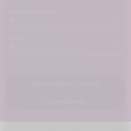
Между возрастами
а также
Приступаем К Поиску
Совпадений