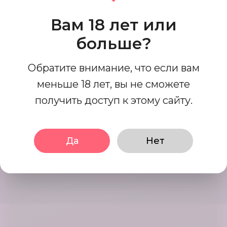
Ищите и связывайтесь с
Вам 18 лет или
совпадениями, которые идеально
больше?
подходят для вас на сегодняшний
день, это легко и весело.
Обратите внимание, что если вам
меньше 18 лет, вы не сможете
Заводить знакомства
получить доступ к этому сайту.
Interact using our user friendly
platform, Initiate conversations in
Да
Нет
mints. Date your best matches.