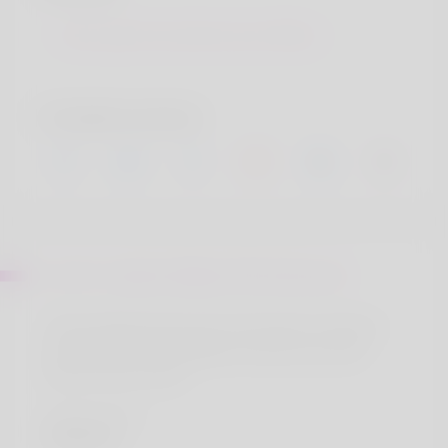
Sint autem inventore aut officia
Comptes sociaux
Sur Mr. Cedrick Weber PhD Eichmann
Ut ab voluptas sed a nam. Sint autem inventore
aut officia aut aut blanditiis. Ducimus eos odit
amet et est ut eum.
Emplacement
Ducimus