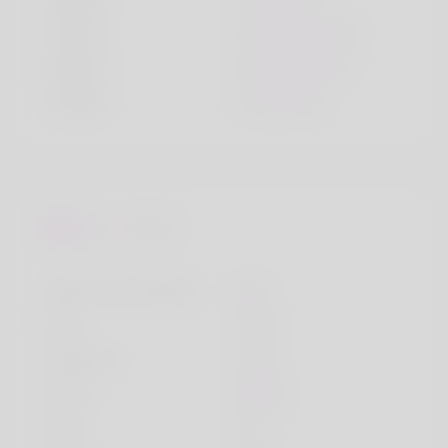
Fumée
Je fume parfois
Boisson
Je bois parfois
Voyage
Oui, parfois
Favoris
Genre de musique
pop
Plat
meat
Chanson
song
Loisir
hobby
Ville
city