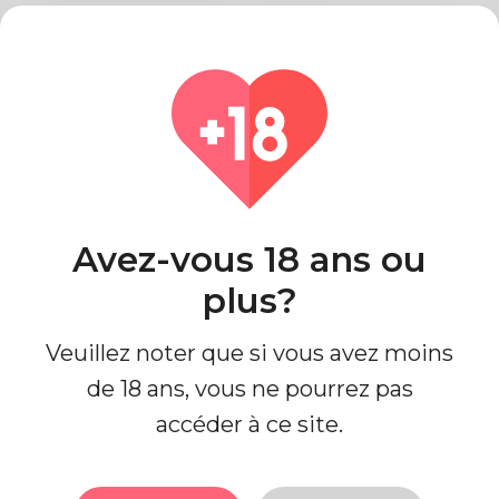
Statut de la relation
Unique
Statut de travail
je travaille
niveau d'éducation
Université
Regards
Avez-vous 18 ans ou
plus?
Ethnicité
Moyen-orientale
Type de corps
Courbée
Veuillez noter que si vous avez moins
la taille
152cm
de 18 ans, vous ne pourrez pas
Couleur de cheveux
marron
accéder à ce site.