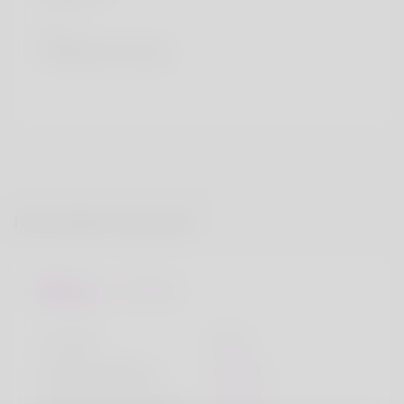
Pays
Fédération Russe
Information de profil
De base
Le sexe
Mâle
langue préférée
Anglais