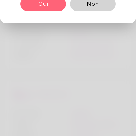
Oui
Non
Personnalité
Personnage
Animé
Les enfants
Un jour peut-être
copains
Beaucoup d'amis
Mode de vie
je vis avec
copains
Voiture
Ma propre voiture
Religion
musulman