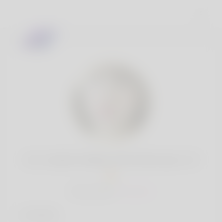
Mr. Cedrick Weber PhD Eichmann, 19
Popularité:
Très lent
Intérêts