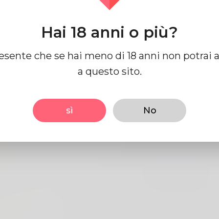
Hai 18 anni o più?
Inviare
resente che se hai meno di 18 anni non potrai 
a questo sito.
sì
No