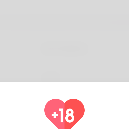
Nome di battesimo
E-mail
Come possiamo aiutare?