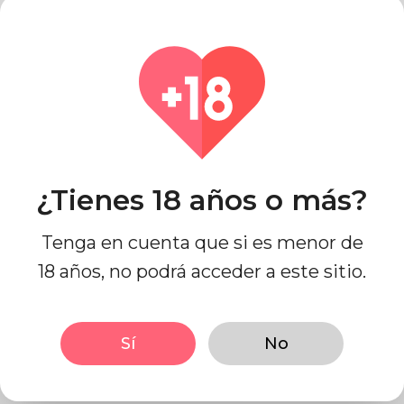
Nombre de pila
¿Tienes 18 años o más?
Apellido
Tenga en cuenta que si es menor de
18 años, no podrá acceder a este sitio.
Email
Sí
No
¿Cómo podemos ayudar?