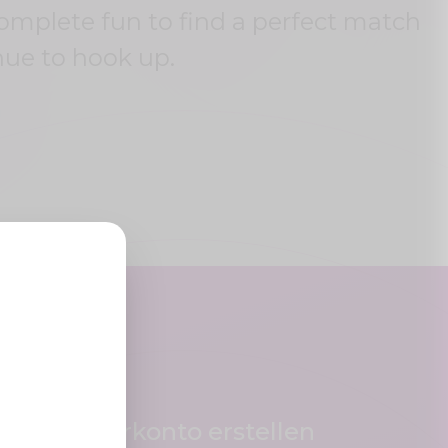
complete fun to find a perfect match
nue to hook up.
Benutzerkonto erstellen