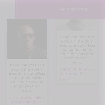
Anmeldung
Ut ab voluptas sed
a nam. Sint autem
inventore aut officia
aut aut blanditiis.
Ducimus eos odit
amet et est ut
eum.
Ut ab voluptas sed
Trent Thiel PhD
a nam. Sint autem
inventore aut officia
Kuhlman, 19
aut aut blanditiis.
years
Ducimus eos odit
amet et est ut
eum.
Dr. Glenna Haley
Buckridge, 19