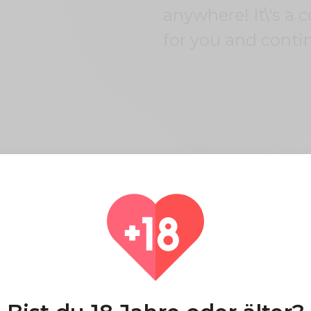
anywhere! It\'s a 
for you and conti