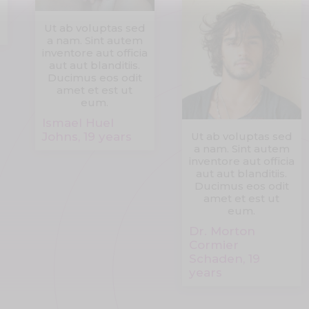
Ut ab voluptas sed
a nam. Sint autem
inventore aut officia
aut aut blanditiis.
Ducimus eos odit
amet et est ut
eum.
Ismael Huel
Johns, 19 years
Ut ab voluptas sed
a nam. Sint autem
inventore aut officia
aut aut blanditiis.
Ducimus eos odit
amet et est ut
eum.
Dr. Morton
Cormier
Schaden, 19
years