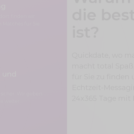
ng
die bes
dort finden wir
 Matches für Sie.
ist?
Quickdate, wo man
macht total Spaß
r und
für Sie zu finden
Echtzeit-Messagin
 sicher. Wir geben
24x365 Tage mit I
e weiter.