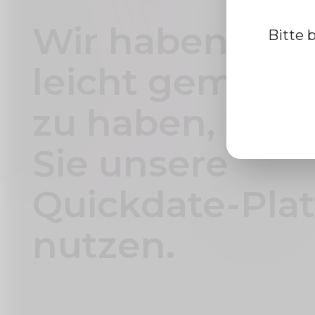
Wir haben es 
Bitte 
leicht gemacht
zu haben, wäh
Sie unsere
Quickdate-Pla
nutzen.