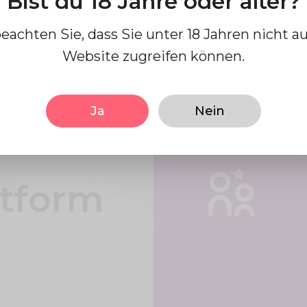
Bist du 18 Jahre oder älter?
Ihnen
beachten Sie, dass Sie unter 18 Jahren nicht au
Website zugreifen können.
, Spaß
rend
Ja
Nein
ttform