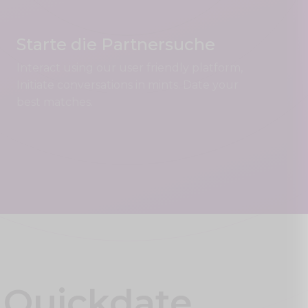
Starte die Partnersuche
Interact using our user friendly platform,
Initiate conversations in mints. Date your
best matches.
Quickdate