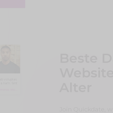
Beste D
Website
ab voluptas
Alter
 a nam. Sint
autem
Herminio McDermott Baumbach, 19 years
ventore aut
icia aut aut
blanditiis.
cimus eos
it amet et
Join Quickdate, 
st ut eum.