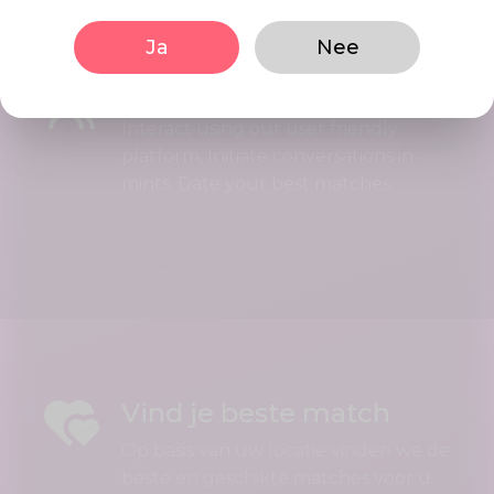
Ja
Nee
Begin te daten
Interact using our user friendly
platform, Initiate conversations in
mints. Date your best matches.
Vind je beste match
Op basis van uw locatie vinden we de
beste en geschikte matches voor u.