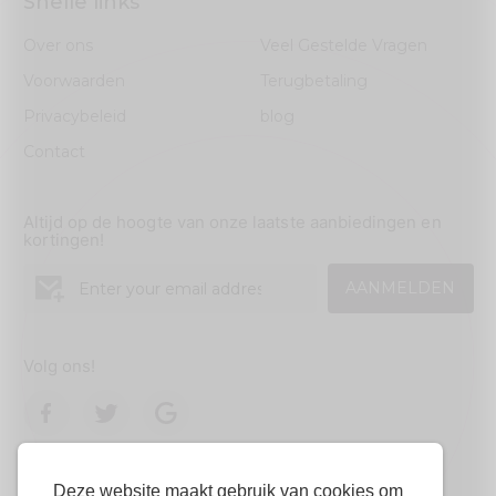
Snelle links
Over ons
Veel Gestelde Vragen
Voorwaarden
Terugbetaling
Privacybeleid
blog
Contact
Altijd op de hoogte van onze laatste aanbiedingen en
kortingen!
AANMELDEN
Volg ons!
Deze website maakt gebruik van cookies om