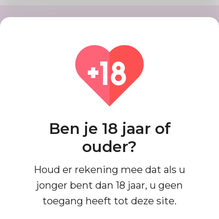
Maak account
Registreer uw account met snelle
en gemakkelijke stappen, als u klaar
bent, krijgt u een goed uitziend
profiel.
Ben je 18 jaar of
ouder?
Vind overeenkomsten
Houd er rekening mee dat als u
Zoek en maak verbinding met
jonger bent dan 18 jaar, u geen
matches die tot nu toe perfect voor
toegang heeft tot deze site.
jou zijn, het is gemakkelijk en heel
leuk.